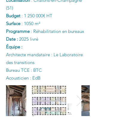
Localisation
: Châlons-en-Champagne
(51)
Budget
:
1 250 000
€ HT
Surface
: 1050 m²
Programme
: Réhabilitation en bureaux
Date :
2025 livré
Équipe :
Architecte mandataire : Le Laboratoire
des transitions
Bureau TCE : BTC
Acousticien : EdB