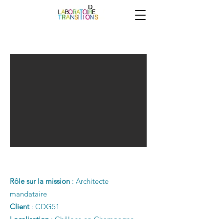
Rôle sur la mission
: Architecte
mandataire
Client
: CDG51