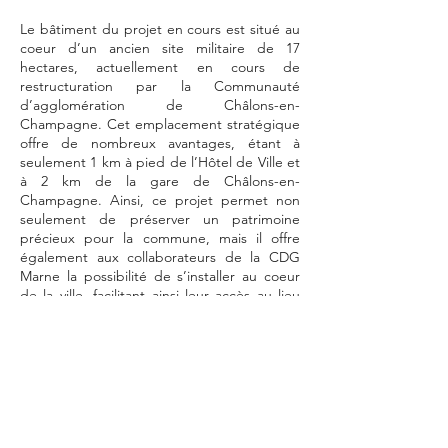
Le bâtiment du projet en cours est situé au
coeur d’un ancien site militaire de 17
hectares, actuellement en cours de
restructuration par la Communauté
d’agglomération de Châlons-en-
Champagne. Cet emplacement stratégique
offre de nombreux avantages, étant à
seulement 1 km à pied de l’Hôtel de Ville et
à 2 km de la gare de Châlons-en-
Champagne. Ainsi, ce projet permet non
seulement de préserver un patrimoine
précieux pour la commune, mais il offre
également aux collaborateurs de la CDG
Marne la possibilité de s’installer au coeur
de la ville, facilitant ainsi leur accès au lieu
de travail. Ils pourront profiter des
transports en commun tels que le train ou le
bus pour se rendre sur leur lieu de travail,
favorisant ainsi une mobilité plus durable.
L’investissement de la CDG Marne dans le
bâtiment 43 joue un rôle essentiel dans la
préservation du patrimoine, mais également
dans la revitalisation du centre-ville et le