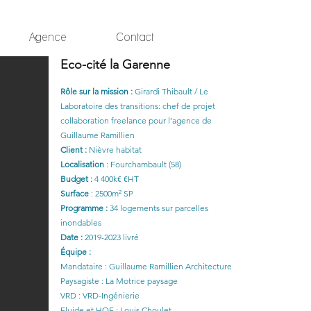
Agence
Contact
Eco-cité la Garenne
Rôle sur la mission :
Girardi Thibault / Le
Laboratoire des transitions: chef de projet
collaboration freelance pour l’agence de
Guillaume Ramillien
Client :
Nièvre habitat
Localisation
: Fourchambault (58)
Budget :
4 400k€ €HT
Surface
: 2500m² SP
Programme :
34 logements sur parcelles
inondables
Date :
2019-2023 livré
Équipe :
Mandataire : Guillaume Ramillien Architecture
Paysagiste : La Motrice paysage
VRD : VRD-Ingénierie
Fluide et HQE : Louis Choulet