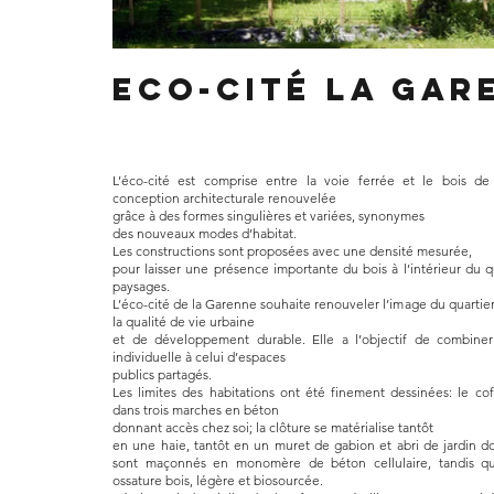
Eco-cité la Gar
L’éco-cité est comprise entre la voie ferrée et le bois d
conception architecturale renouvelée
grâce à des formes singulières et variées, synonymes
des nouveaux modes d’habitat.
Les constructions sont proposées avec une densité mesurée,
pour laisser une présence importante du bois à l’intérieur du qua
paysages.
L’éco-cité de la Garenne souhaite renouveler l’image du quartier, 
la qualité de vie urbaine
et de développement durable. Elle a l’objectif de combiner
individuelle à celui d’espaces
publics partagés.
Les limites des habitations ont été finement dessinées: le cof
dans trois marches en béton
donnant accès chez soi; la clôture se matérialise tantôt
en une haie, tantôt en un muret de gabion et abri de jardin d
sont maçonnés en monomère de béton cellulaire, tandis qu
ossature bois, légère et biosourcée.