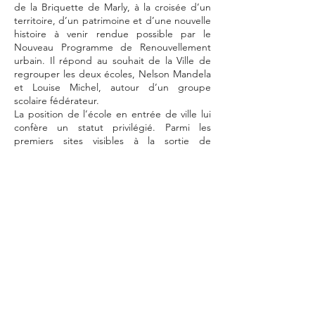
de la Briquette de Marly, à la croisée d’un
territoire, d’un patrimoine et d’une nouvelle
histoire à venir rendue possible par le
Nouveau Programme de Renouvellement
urbain. Il répond au souhait de la Ville de
regrouper les deux écoles, Nelson Mandela
et Louise Michel, autour d’un groupe
scolaire fédérateur.
La position de l’école en entrée de ville lui
confère un statut privilégié. Parmi les
premiers sites visibles à la sortie de
l’autoroute A2, c’est le nouveau reflet de la
commune de Marly: le lien entre le
patrimoine hérité de la révolution
industrielle, le tissu de faubourg, et d’un
nouvel aménagement urbain et paysager
dont la vocation est d’améliorer la qualité
de vie des habitants et des enfants.
L’école s’insère dans un maillage vert riche
et très arboré, en particulier dans la
continuité du parc communal situé au nord-
est du site. Une relation privilégiée qui
participe à intégrer l’école dans le poumon