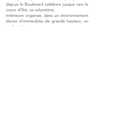
depuis le Boulevard Lefebvre jusque vers le
coeur d’îlot, sa volumétrie
intérieure organise, dans un environnement
dense d’immeubles de grande hauteur, un
jardin intérieur
protégé, préservant les espaces de « pleine
terre » et les trois grands sujets arborés du
site.
Ce « monde intérieur » est un écrin de
verdure à destination
des enfants et des familles autant qu’une «
cinquième » façade contribuant à la qualité
de la résidence.
Autour de ce jardin, le projet forme un
cloître triangulaire
composé d’une figure en équerre
culminante à R+1, et d’une aile basse à RDC
en adossement de la mitoyenneté.
De part et d’autre de l’angle Ouest, les
deux équipements - multi-accueil et PMI -
s’adressent ainsi symétriquement - et donc
équitablement - au quartier et à la ville.
Leurs halls traversants organisent un jeu de