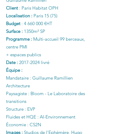
Guillaume Ramillien
Client
: Paris Habitat OPH
Localisation :
Paris 15 (75)
Budget
:
4 660 000
€HT
Surface :
1350m² SP
Programme :
Multi-accueil 99 berceaux,
centre PMI
+ espaces publics
Date :
2017-2024
livré
Équipe :
Mandataire : Guillaume Ramillien
Architecture
Paysagiste : Bloom - Le Laboratoire des
transitions
Structure : EVP
Fluides et HQE : AI-Environnement
Économie : CS2N
Images :
Studios de l’Ephémère, Hugo