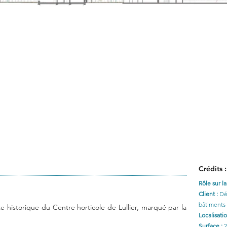
Crédits :
Rôle sur l
Client :
Dé
bâtiments
ite historique du Centre horticole de Lullier, marqué par la
Localisati
Surface :
2