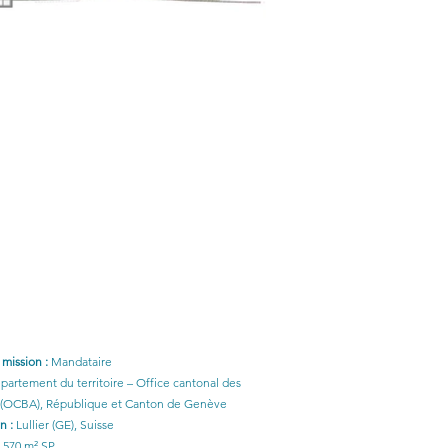
a mission :
Mandataire
partement du territoire – Office cantonal des
 (OCBA), République et Canton de Genève
on :
Lullier (GE), Suisse
 570 m² SP