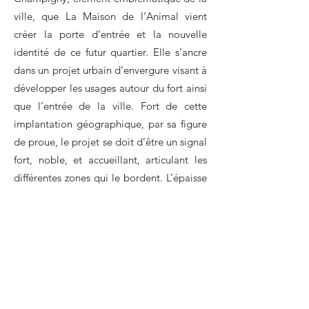
ville, que La Maison de l’Animal vient
créer la porte d’entrée et la nouvelle
identité de ce futur quartier. Elle s’ancre
dans un projet urbain d’envergure visant à
développer les usages autour du fort ainsi
que l’entrée de la ville. Fort de cette
implantation géographique, par sa figure
de proue, le projet se doit d’être un signal
fort, noble, et accueillant, articulant les
différentes zones qui le bordent. L’épaisse
végétation bordant le fort nous rappelle
sa présence et l’état de nature de ce lieu,
dans lequel la Maison de l’Animal fait
écho; c’est donc naturellement que le
projet se tourne vers ce parc préservé, ces
éléments territoriaux et vers l’horizon en
s’adossant aux bâtiments existants, les