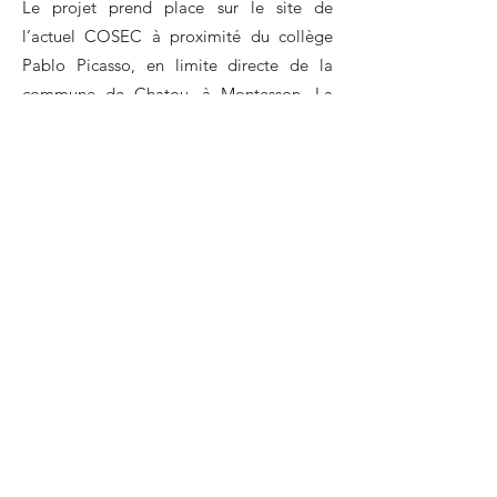
Le projet prend place sur le site de
l’actuel COSEC à proximité du collège
Pablo Picasso, en limite directe de la
commune de Chatou, à Montesson. La
parcelle de projet est actuellement
occupée par deux entités, le restaurant
scolaire du collège et le gymnase Pablo
Picasso qui n’est plus adapté aux besoins
du collège et des associations qui le
pratique. Elle se situe au sein d’un secteur
résidentiel diffus et à proximité de
parcelles maraîchères en frange Ouest du
centre-ville.
La question essentielle, à notre sens, est
donc ici la relation des constructions avec
les espaces libres de la parcelle d’une part
et avec la ville d’autre part ; tant dans son