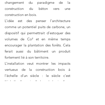
changement du paradigme de la
construction du béton vers une
construction en bois.
L’idée est des penser l’architecture
comme un potentiel puits de carbone, un
dispositif qui permettrait d’estoquer des
volumes de Co² et en même temps
encourager la plantation des forêts. Cela
ferait aussi du bâtiment un produit
fortement lié à son territoire.
L’installation veut montrer les impacts
vertueux de la construction bois à
l’échelle d’un siècle : le siècle c’est
l’échelle d’une vie d’arbre, de la vie d’une
ossature bois, celle d’une industrialisation
capable d’un dérèglement climatique que
nous vivions.