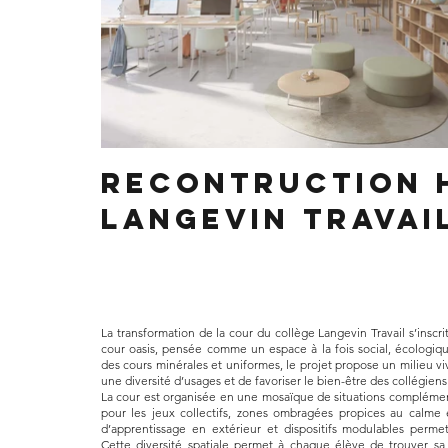
Recontruction h
Langevin Travai
La transformation de la cour du collège Langevin Travail s’insc
cour oasis, pensée comme un espace à la fois social, écologiq
des cours minérales et uniformes, le projet propose un milieu viv
une diversité d’usages et de favoriser le bien-être des collégiens
La cour est organisée en une mosaïque de situations complémen
pour les jeux collectifs, zones ombragées propices au calme e
d’apprentissage en extérieur et dispositifs modulables permet
Cette diversité spatiale permet à chaque élève de trouver sa 