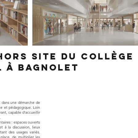
ors site du collège
l à Bagnolet
rit dans une démarche de
ue et pédagogique. Loin
ant, capable d’accueillir
.
taires : espaces ouverts
t à la discussion, lieux
tant des usages variés.
place, de multiplier les