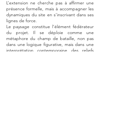
L’extension ne cherche pas à affirmer une
présence formelle, mais à accompagner les
dynamiques du site en s’inscrivant dans ses
lignes de force.
Le paysage constitue l’élément fédérateur
du projet. Il se déploie comme une
métaphore du champ de bataille, non pas
dans une logique figurative, mais dans une
interprétation contemporaine des reliefs
bouleversés. Des buttes et des creux
structurent un “jardin du vivant”, où l’eau
s’accumule dans des noues et des
dépressions, favorisant l’émergence de
milieux humides et d’une biodiversité
spontanée. Ce paysage en mouvement
évoque à la fois la mémoire des destructions
et la capacité de régénération du vivant.
Le bâtiment principal se glisse dans ce relief
comme un soulèvement du sol. Son toit
planté prolonge le terrain et assure une
continuité écologique, tandis que les
espaces intérieurs s’ouvrent largement sur
le paysage. Les espaces techniques,
dissimulés dans la déclivité, garantissent la