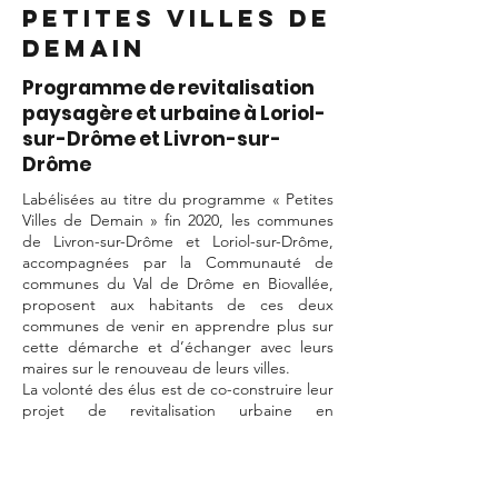
petites villes de
demain
Programme de revitalisation
paysagère et urbaine à Loriol-
sur-Drôme et Livron-sur-
Drôme
Labélisées au titre du programme « Petites
Villes de Demain » fin 2020, les communes
de Livron-sur-Drôme et Loriol-sur-Drôme,
accompagnées par la Communauté de
communes du Val de Drôme en Biovallée,
proposent aux habitants de ces deux
communes de venir en apprendre plus sur
cette démarche et d’échanger avec leurs
maires sur le renouveau de leurs villes.
La volonté des élus est de co-construire leur
projet de revitalisation urbaine en
complémentarité entre les deux villes et le
territoire de la Communauté de communes.
Le but de cette démarche qui se veut
collective est de mettre en oeuvre la